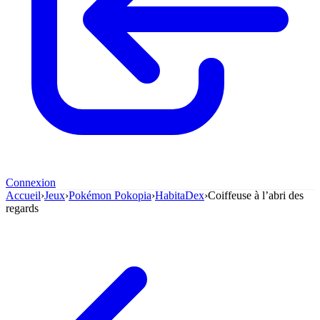
Connexion
Accueil
›
Jeux
›
Pokémon Pokopia
›
HabitaDex
›
Coiffeuse à l’abri des
regards