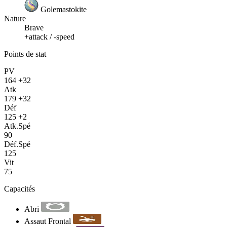
Golemastokite
Nature
Brave
+attack / -speed
Points de stat
PV
164
+32
Atk
179
+32
Déf
125
+2
Atk.Spé
90
Déf.Spé
125
Vit
75
Capacités
Abri
Assaut Frontal