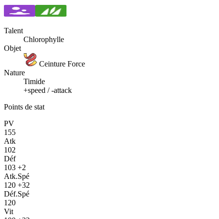
Talent
Chlorophylle
Objet
Ceinture Force
Nature
Timide
+speed / -attack
Points de stat
PV
155
Atk
102
Déf
103
+2
Atk.Spé
120
+32
Déf.Spé
120
Vit