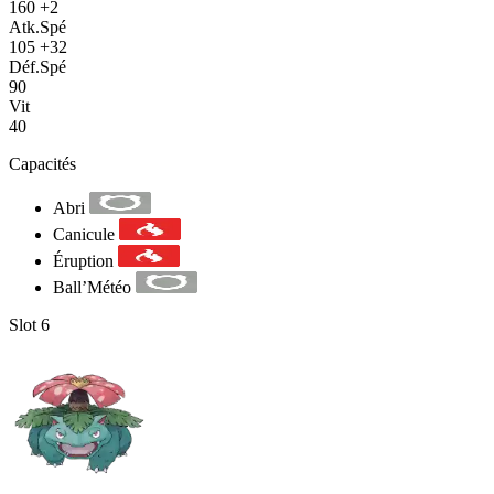
160
+2
Atk.Spé
105
+32
Déf.Spé
90
Vit
40
Capacités
Abri
Canicule
Éruption
Ball’Météo
Slot 6