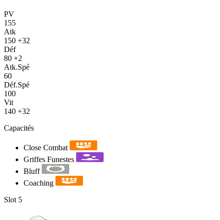
PV
155
Atk
150
+32
Déf
80
+2
Atk.Spé
60
Déf.Spé
100
Vit
140
+32
Capacités
Close Combat
Griffes Funestes
Bluff
Coaching
Slot 5