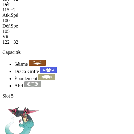
Déf
115
+2
Atk.Spé
100
Déf.Spé
105
Vit
122
+32
Capacités
Séisme
Draco-Griffe
Éboulement
Abri
Slot 5