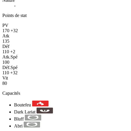
Nature
-
Points de stat
PV
170
+32
Atk
135
Déf
110
+2
Atk.Spé
100
Déf.Spé
110
+32
Vit
80
Capacités
Boutefeu
Dark Lariat
Bluff
Abri