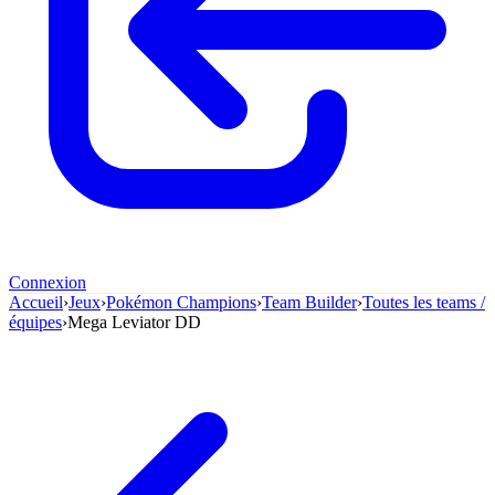
Connexion
Accueil
›
Jeux
›
Pokémon Champions
›
Team Builder
›
Toutes les teams /
équipes
›
Mega Leviator DD