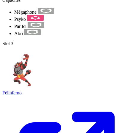
Capacités
Mégaphone
Psyko
Par Ici
Abri
Slot 3
Félinferno