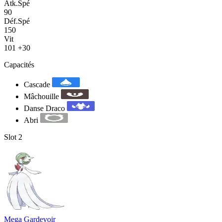
Atk.Spé
90
Déf.Spé
150
Vit
101
+30
Capacités
Cascade
Mâchouille
Danse Draco
Abri
Slot 2
Mega Gardevoir