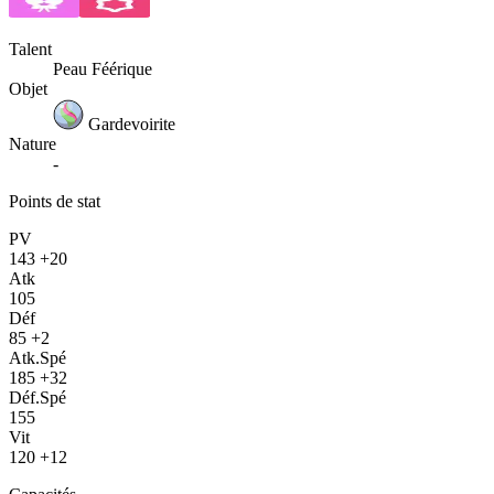
Talent
Peau Féérique
Objet
Gardevoirite
Nature
-
Points de stat
PV
143
+20
Atk
105
Déf
85
+2
Atk.Spé
185
+32
Déf.Spé
155
Vit
120
+12