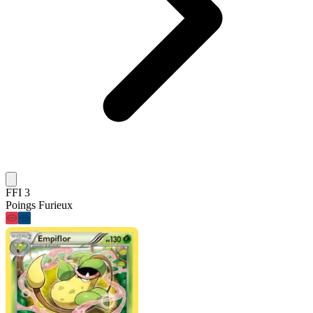
FFI 3
Poings Furieux