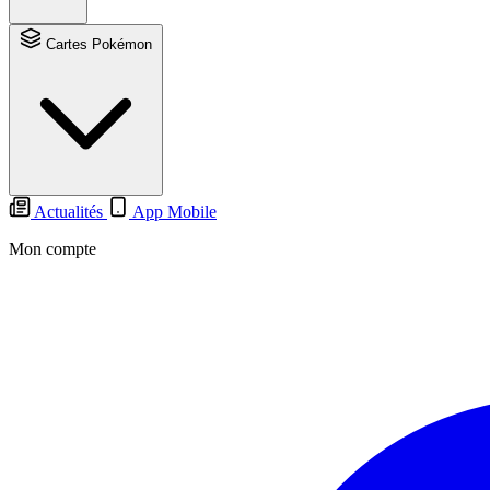
Cartes Pokémon
Actualités
App Mobile
Mon compte