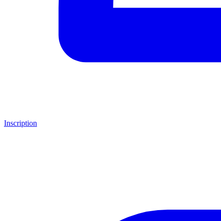
Inscription