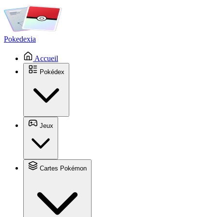
Pokedexia
Accueil
Pokédex
Jeux
Cartes Pokémon