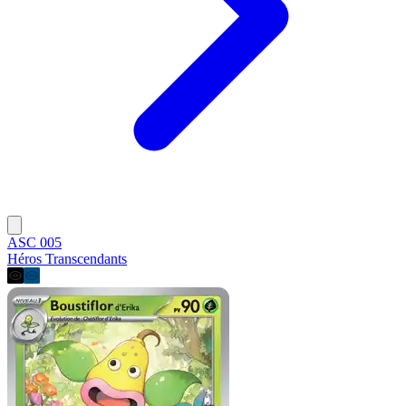
ASC 005
Héros Transcendants