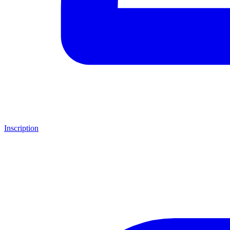
Inscription