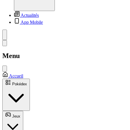
Actualités
App Mobile
Menu
Accueil
Pokédex
Jeux