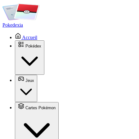
Pokedexia
Accueil
Pokédex
Jeux
Cartes Pokémon