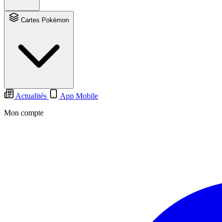
Cartes Pokémon
Actualités
App Mobile
Mon compte