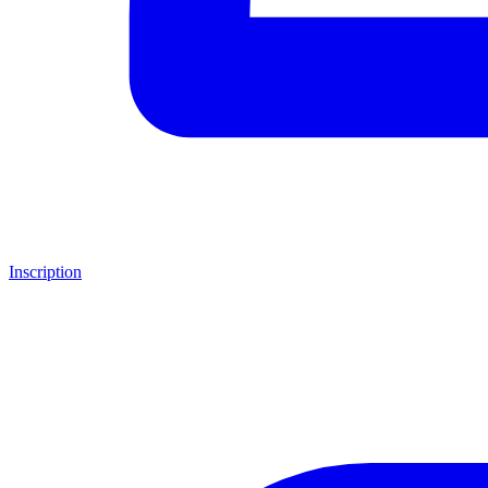
Inscription