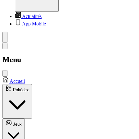
Actualités
App Mobile
Menu
Accueil
Pokédex
Jeux