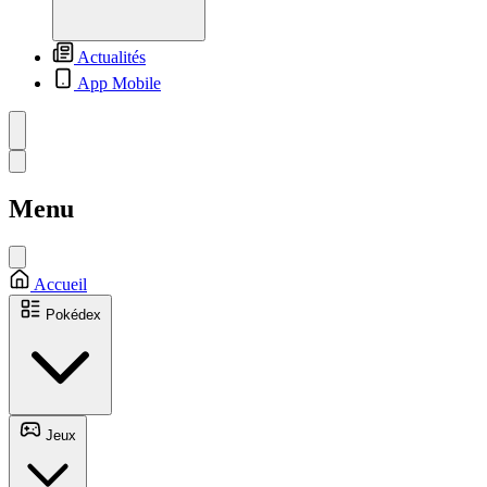
Actualités
App Mobile
Menu
Accueil
Pokédex
Jeux