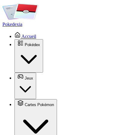
Pokedexia
Accueil
Pokédex
Jeux
Cartes Pokémon