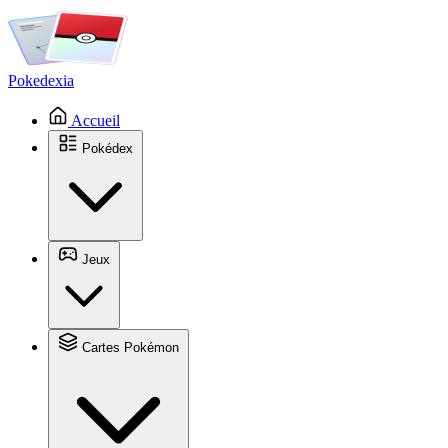
Pokedexia
Accueil
Pokédex
Jeux
Cartes Pokémon