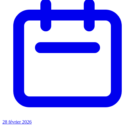
28 février 2026