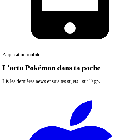
Application mobile
L'actu Pokémon dans ta poche
Lis les dernières news et suis tes sujets - sur l'app.