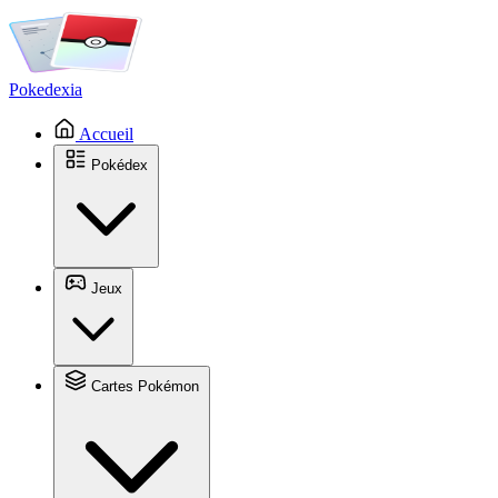
Pokedexia
Accueil
Pokédex
Jeux
Cartes Pokémon