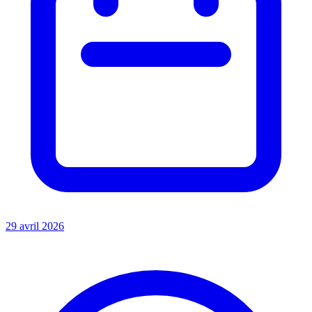
29 avril 2026