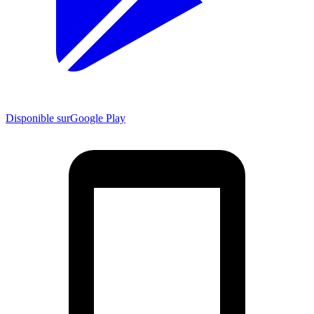
Disponible sur
Google Play