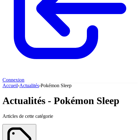
Connexion
Accueil
›
Actualités
›
Pokémon Sleep
Actualités - Pokémon Sleep
Articles de cette catégorie