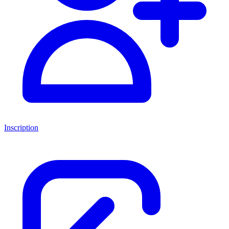
Inscription