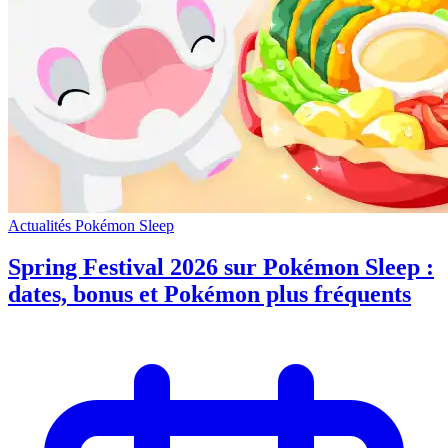
Actualités Pokémon Sleep
Spring Festival 2026 sur Pokémon Sleep :
dates, bonus et Pokémon plus fréquents