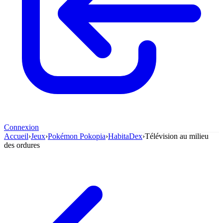
Connexion
Accueil
›
Jeux
›
Pokémon Pokopia
›
HabitaDex
›
Télévision au milieu
des ordures