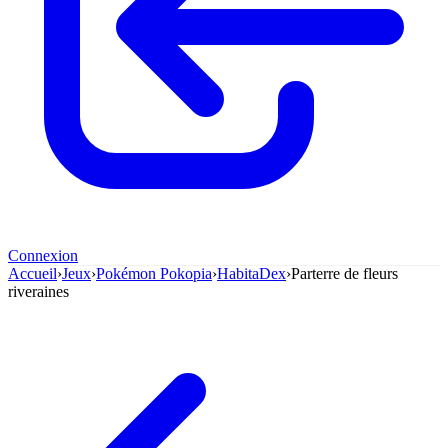
Connexion
Accueil
›
Jeux
›
Pokémon Pokopia
›
HabitaDex
›
Parterre de fleurs
riveraines