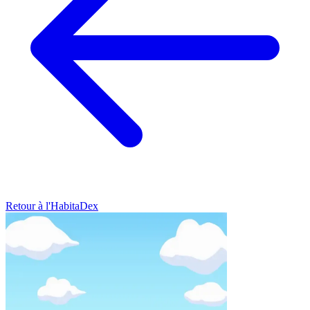
Retour à l'HabitaDex