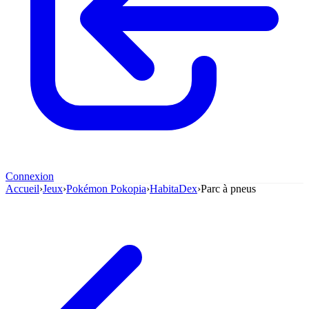
Connexion
Accueil
›
Jeux
›
Pokémon Pokopia
›
HabitaDex
›
Parc à pneus