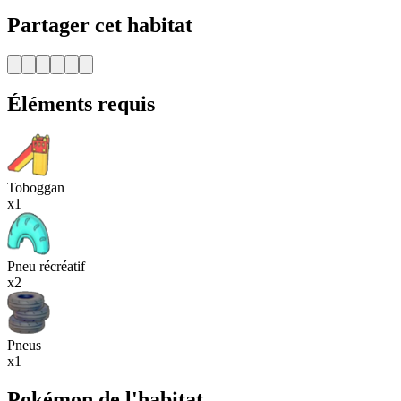
Partager cet habitat
Éléments requis
Toboggan
x1
Pneu récréatif
x2
Pneus
x1
Pokémon de l'habitat