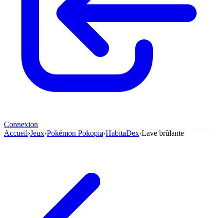
Connexion
Accueil
›
Jeux
›
Pokémon Pokopia
›
HabitaDex
›
Lave brûlante