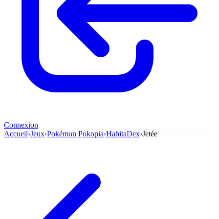
Connexion
Accueil
›
Jeux
›
Pokémon Pokopia
›
HabitaDex
›
Jetée