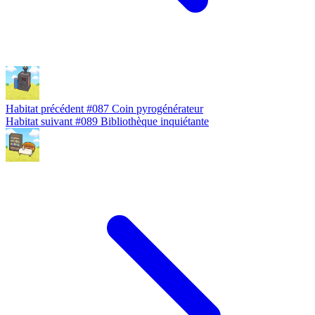
Habitat précédent
#087
Coin pyrogénérateur
Habitat suivant
#089
Bibliothèque inquiétante