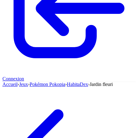
Connexion
Accueil
›
Jeux
›
Pokémon Pokopia
›
HabitaDex
›
Jardin fleuri