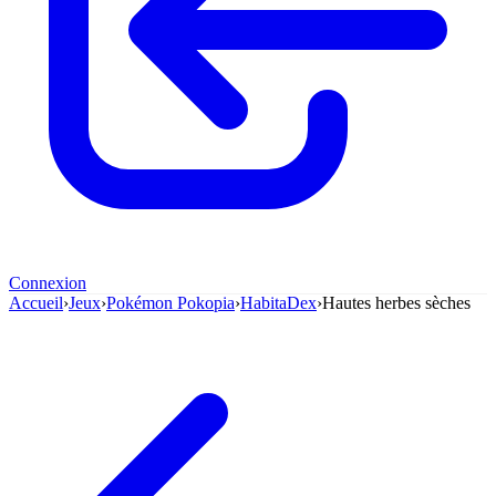
Connexion
Accueil
›
Jeux
›
Pokémon Pokopia
›
HabitaDex
›
Hautes herbes sèches