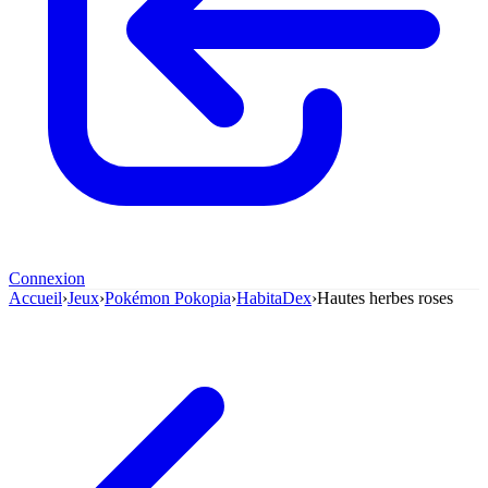
Connexion
Accueil
›
Jeux
›
Pokémon Pokopia
›
HabitaDex
›
Hautes herbes roses