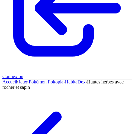
Connexion
Accueil
›
Jeux
›
Pokémon Pokopia
›
HabitaDex
›
Hautes herbes avec
rocher et sapin