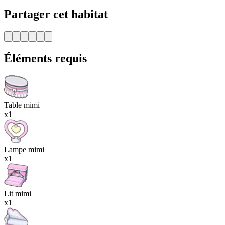
Partager cet habitat
Éléments requis
Table mimi
x1
Lampe mimi
x1
Lit mimi
x1