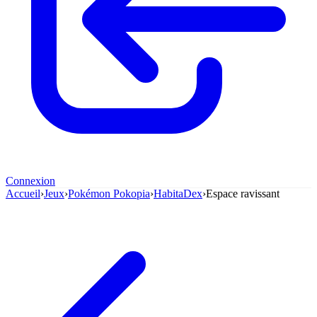
Connexion
Accueil
›
Jeux
›
Pokémon Pokopia
›
HabitaDex
›
Espace ravissant