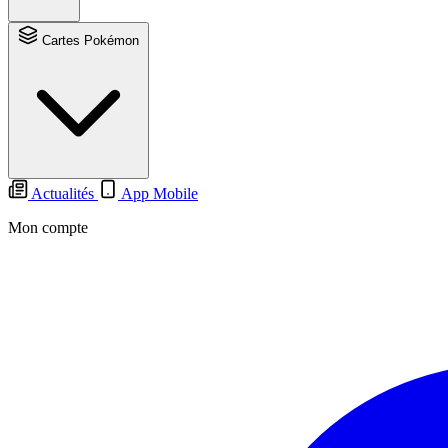
Cartes Pokémon
Actualités
App Mobile
Mon compte