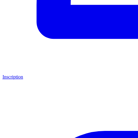
Inscription