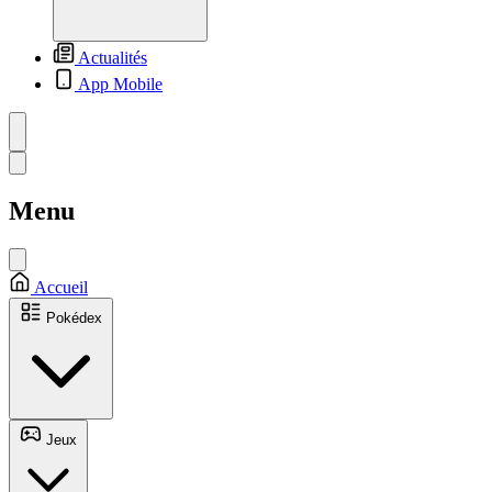
Actualités
App Mobile
Menu
Accueil
Pokédex
Jeux