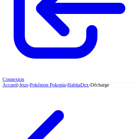
Connexion
Accueil
›
Jeux
›
Pokémon Pokopia
›
HabitaDex
›
Décharge