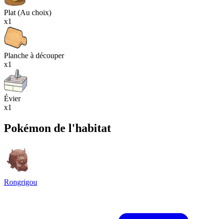
Plat (Au choix)
x1
Planche à découper
x1
Évier
x1
Pokémon de l'habitat
Rongrigou