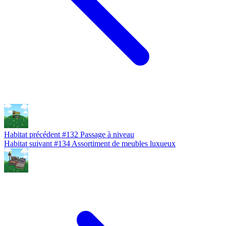
Habitat précédent
#132
Passage à niveau
Habitat suivant
#134
Assortiment de meubles luxueux