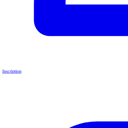
Inscription