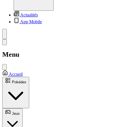
Actualités
App Mobile
Menu
Accueil
Pokédex
Jeux