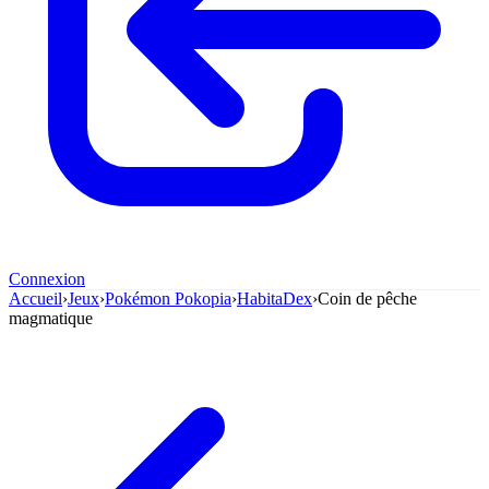
Connexion
Accueil
›
Jeux
›
Pokémon Pokopia
›
HabitaDex
›
Coin de pêche
magmatique