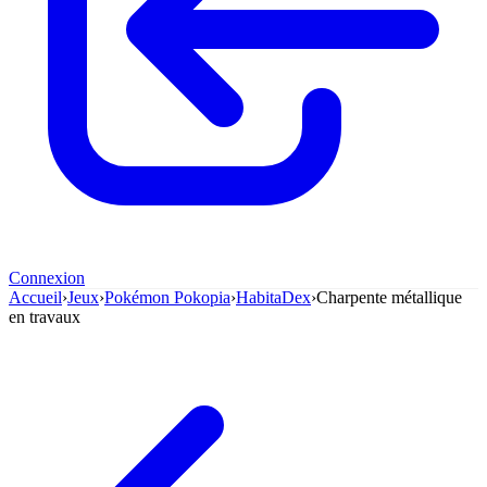
Connexion
Accueil
›
Jeux
›
Pokémon Pokopia
›
HabitaDex
›
Charpente métallique
en travaux