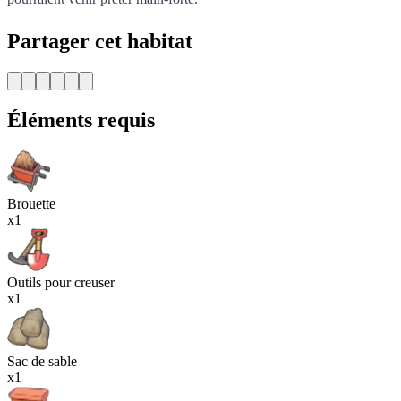
Partager cet habitat
Éléments requis
Brouette
x1
Outils pour creuser
x1
Sac de sable
x1