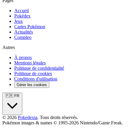
Pages
Accueil
Pokédex
Jeux
Cartes Pokémon
Actualités
Compleo
Autres
À propos
Mentions légales
Politique de confidentialité
Politique de cookies
Conditions d'utilisation
Gérer les cookies
🇫🇷 FR
© 2026
Pokedexia
. Tous droits réservés.
Pokémon images & names © 1995-2026 Nintendo/Game Freak.