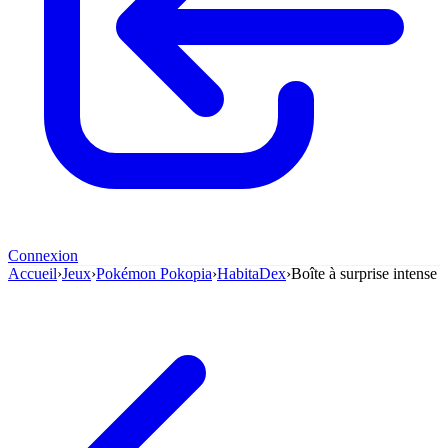
Connexion
Accueil
›
Jeux
›
Pokémon Pokopia
›
HabitaDex
›
Boîte à surprise intense