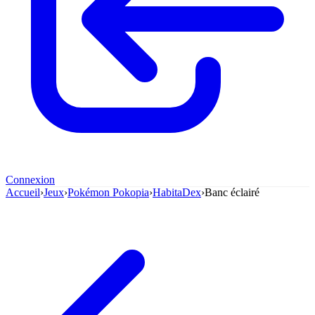
Connexion
Accueil
›
Jeux
›
Pokémon Pokopia
›
HabitaDex
›
Banc éclairé