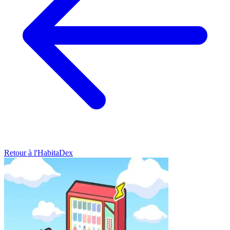
Retour à l'HabitaDex