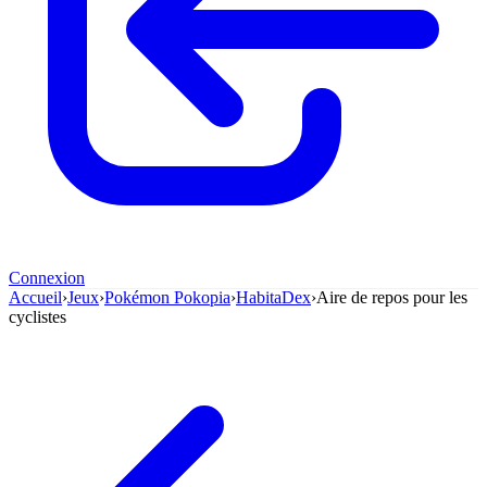
Connexion
Accueil
›
Jeux
›
Pokémon Pokopia
›
HabitaDex
›
Aire de repos pour les
cyclistes