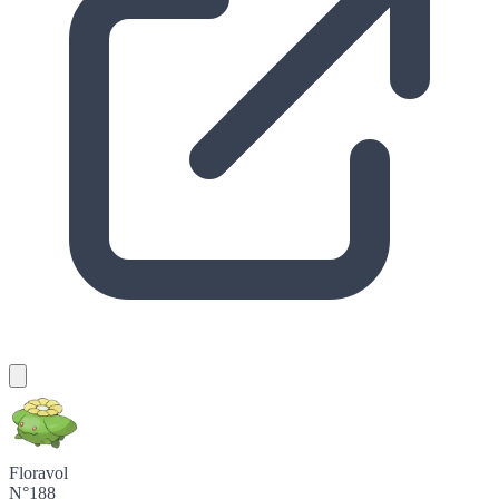
Floravol
N°188