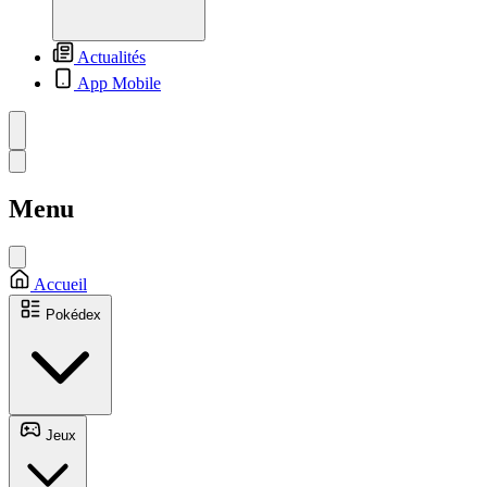
Actualités
App Mobile
Menu
Accueil
Pokédex
Jeux