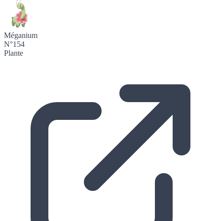
Méganium
N°154
Plante