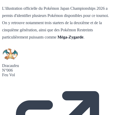
L'illustration officielle du Pokémon Japan Championships 2026 a
permis d'identifier plusieurs Pokémon disponibles pour ce tournoi.
On y retrouve notamment trois starters de la deuxième et de la
cinquième génération, ainsi que des Pokémon Restreints
particulièrement puissants comme
Méga-Zygarde
.
Dracaufeu
N°006
Feu
Vol