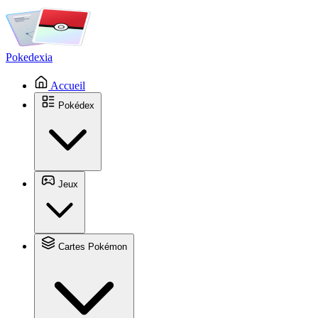
Pokedexia
Accueil
Pokédex
Jeux
Cartes Pokémon