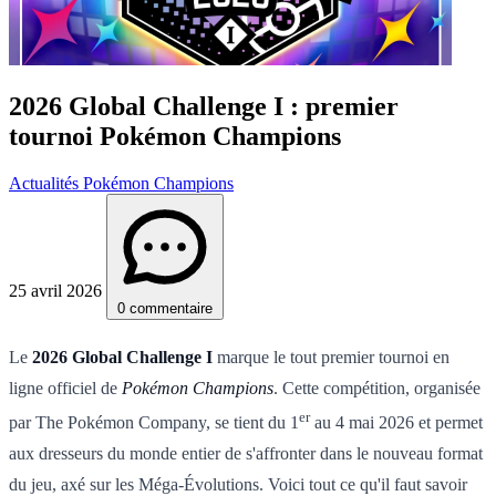
2026 Global Challenge I : premier
tournoi Pokémon Champions
Actualités Pokémon Champions
25 avril 2026
0 commentaire
Le
2026 Global Challenge I
marque le tout premier tournoi en
ligne officiel de
Pokémon Champions
. Cette compétition, organisée
er
par The Pokémon Company, se tient du 1
au 4 mai 2026 et permet
aux dresseurs du monde entier de s'affronter dans le nouveau format
du jeu, axé sur les Méga-Évolutions. Voici tout ce qu'il faut savoir